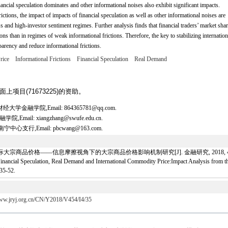
inancial speculation dominates and other informational noises also exhibit significant impacts.
tions, the impact of impacts of financial speculation as well as other informational noises are
ess and high-investor sentiment regimes. Further analysis finds that financial traders’ market shar
ons than in regimes of weak informational frictions. Therefore, the key to stabilizing internation
arency and reduce informational frictions.
rice
Informational Frictions
Financial Speculation
Real Demand
项目(71673225)的资助。
金融学院,Email: 864365781@qq.com.
l: xiangzhang@swufe.edu.cn.
行,Email: pbcwang@163.com.
宗商品价格——信息摩擦视角下的大宗商品价格影响机制研究[J]. 金融研究, 2018, 454(4)
al Speculation, Real Demand and International Commodity Price:Impact Analysis from the P
 35-52.
www.jryj.org.cn/CN/Y2018/V454/I4/35