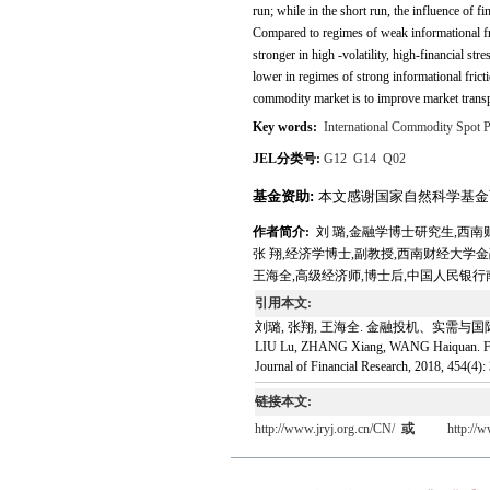
run; while in the short run, the influence of f
Compared to regimes of weak informational fric
stronger in high -volatility, high-financial str
lower in regimes of strong informational fricti
commodity market is to improve market transp
Key words:
International Commodity Spot P
JEL分类号:
G12
G14
Q02
基金资助:
本文感谢国家自然科学基金面上
作者简介:
刘 璐,金融学博士研究生,西南财经大学
张 翔,经济学博士,副教授,西南财经大学金融学院,Emai
王海全,高级经济师,博士后,中国人民银行南宁中心支
引用本文:
刘璐, 张翔, 王海全. 金融投机、实需与国际大
LIU Lu, ZHANG Xiang, WANG Haiquan. Financi
Journal of Financial Research, 2018, 454(4):
链接本文:
http://www.jryj.org.cn/CN/
或
http://