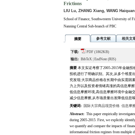
Frictions
LIU Lu, ZHANG Xiang, WANG Haiquan
School of Finance, Southwestern University of F
Nanning Central Sub-branch of PBC
参考文献
相关文
摘要
下载:
PDF
(1862KB)
输出:
BibTeX
|
EndNote
(RIS)
摘要
本文实证考察了2005-2015年
投机进行了明确识别。其次,从多个维度
究发现:大宗商品价格在长期中由实需因素
力上升以及投资者情绪高涨的高信息摩擦
低信息摩擦环境,高信息摩擦环境中金融
减少信息摩擦,从市场质量出发降低信息
关键词:
国际大宗商品现货价格
信息摩
Abstract:
This paper empirically investigate
during 2005-2015. First, we explicitly identi
we quantify and compare the impacts of financ
informational friction regimes from multiple 