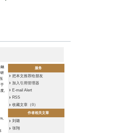
金融
服务
。研
把本文推荐给朋友
压
加入引用管理器
比于
E-mail Alert
度,
RSS
收藏文章
（
0
）
作者相关文章
en,
刘璐
张翔
g