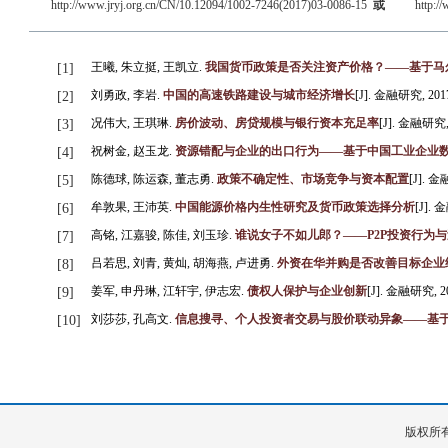
http://www.jryj.org.cn/CN/10.12094/1002-7246(2017)03-0086-15
或
http:/
王曦, 朱立挺, 王凯立.
我国货币政策是否关注资产价格？——基于马尔
[1]
刘勇政, 李岩.
中国的高速铁路建设与城市经济增长
[J]. 金融研究, 2017, 
[2]
况伟大, 王琪琳.
房价波动、房贷规模与银行资本充足率
[J]. 金融研究, 2
[3]
祝树金, 赵玉龙.
资源错配与企业的出口行为——基于中国工业企业
[4]
陈德球, 陈运森, 董志勇.
政策不确定性、市场竞争与资本配置
[J]. 金融
[5]
牟敦果, 王沛英.
中国能源价格内生性研究及货币政策选择分析
[J]. 金
[6]
高铭, 江嘉骏, 陈佳, 刘玉珍.
谁说女子不如儿郎？——P2P投资行为
[7]
吕若思, 刘青, 黄灿, 胡海燕, 卢进勇.
外资在华并购是否改善目标企业
[8]
姜军, 申丹琳, 江轩宇, 伊志宏.
债权人保护与企业创新
[J]. 金融研究, 201
[9]
刘莎莎, 孔高文.
信息搜寻、个人投资者交易与股价联动异象——基
[10]
版权所有