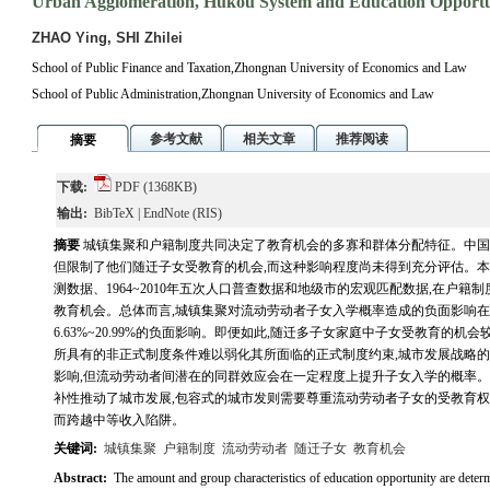
Urban Agglomeration, Hukou System and Education Opportu
ZHAO Ying, SHI Zhilei
School of Public Finance and Taxation,Zhongnan University of Economics and Law
School of Public Administration,Zhongnan University of Economics and Law
参考文献
相关文章
推荐阅读
摘要
下载:
PDF
(1368KB)
输出:
BibTeX
|
EndNote
(RIS)
摘要
城镇集聚和户籍制度共同决定了教育机会的多寡和群体分配特征。中国
但限制了他们随迁子女受教育的机会,而这种影响程度尚未得到充分评估。本
测数据、1964~2010年五次人口普查数据和地级市的宏观匹配数据,在户
教育机会。总体而言,城镇集聚对流动劳动者子女入学概率造成的负面影响在1.25
6.63%~20.99%的负面影响。即便如此,随迁多子女家庭中子女受教育的
所具有的非正式制度条件难以弱化其所面临的正式制度约束,城市发展战略
影响,但流动劳动者间潜在的同群效应会在一定程度上提升子女入学的概率
补性推动了城市发展,包容式的城市发则需要尊重流动劳动者子女的受教育权
而跨越中等收入陷阱。
关键词:
城镇集聚
户籍制度
流动劳动者
随迁子女
教育机会
Abstract:
The amount and group characteristics of education opportunity are dete