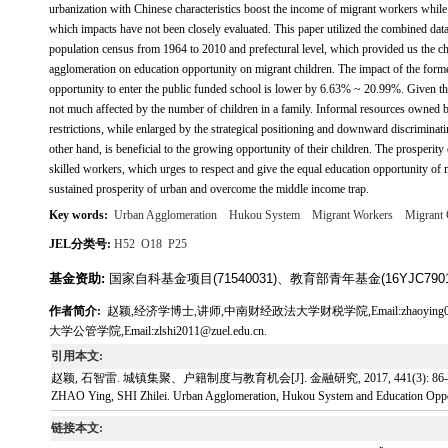
urbanization with Chinese characteristics boost the income of migrant workers while l
which impacts have not been closely evaluated. This paper utilized the combined d
population census from 1964 to 2010 and prefectural level, which provided us the c
agglomeration on education opportunity on migrant children. The impact of the forme
opportunity to enter the public funded school is lower by 6.63% ~ 20.99%. Given the 
not much affected by the number of children in a family. Informal resources owned 
restrictions, while enlarged by the strategical positioning and downward discriminatin
other hand, is beneficial to the growing opportunity of their children. The prosperi
skilled workers, which urges to respect and give the equal education opportunity of 
sustained prosperity of urban and overcome the middle income trap.
Key words:
Urban Agglomeration
Hukou System
Migrant Workers
Migrant 
JEL分类号:
H52
O18
P25
基金资助:
国家自科基金项目(71540031)、教育部青年基金(16YJC7901
作者简介:
赵颖,经济学博士,讲师,中南财经政法大学财税学院,Email:zhaoying
大学公管学院,Email:zlshi2011@zuel.edu.cn.
引用本文:
赵颖, 石智雷. 城镇集聚、户籍制度与教育机会[J]. 金融研究, 2017, 441(3): 86-1
ZHAO Ying, SHI Zhilei. Urban Agglomeration, Hukou System and Education Opportu
链接本文: