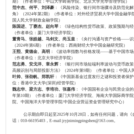
期）（作者单位：中山大学岭南学院、北京大学光华管理学院）
范中杰、何平、刘泽豪
：《风险传染、银行间市场骤冷及防范化解
角》（2024年第2期）（作者单位：对外经济贸易大学中国金融
国人民大学财政金融学院）
陈国进、丁赛杰、赵向琴
：《绿色结构性货币政策、政策预期与经
（作者单位：厦门大学经济学院）
董青马、张皓越、马剑文、尚玉皇
：《央行沟通与资产价格
——识
（2024年第6期）（作者单位：西南财经大学中国金融研究院）
王熙、黄德金、高明
：《波动率指数与价格发现
——基于中国市场的
（作者单位：北京大学经济学院）
范志勇、安戈洋、章永辉
：《银行间市场短端利率波动与货币政策
高频识别与局部投影方法》（2024年第9期）（作者单位：中国人
叶帅、张劲帆、郑凯轩
：《中国新基金过度发行之谜和投资者保护
位：香港中文大学(深圳)经管学院）
魏志华、梁方志、李培功、张嘉伟
：《中国国有企业与民营企业的
年第10期）（作者单位：厦门大学经济学院、海南大学国际商学
院、中国海洋大学管理学院/中国企业营运资金管理研究中心）
公示期自即日起至
2025年10月28日，如有任何问题，请
话：010-66195403，E-mail:jryjnimingpingshen@163.com。