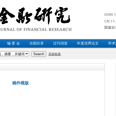
编 委 会
当期目录
过刊浏览
年度优秀论文
学术
稿件模版