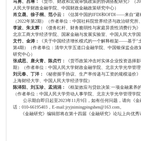
马勇、吕琳：
《货币、财政和宏观审慎政策的协调搭配研究》（20
人民大学财政金融学院、中国财政金融政策研究中心）
肖立晟、徐子桐、范小云：
《估算中国的IFDI和OFDI——来自
（2022年第2期）（作者单位：中国社科院世界经济与政治研究
李波、朱太辉：
《债务杠杆、财务脆弱性与家庭异质性消费行为》（
北京工商大学经济学院、国家金融与发展实验室、中国人民大学国
文竹、金涛：
《关于中国经济增长模式的一个解释框架——基于“土地
第4期）（作者单位：清华大学五道口金融学院、中国银保监会政
研究中心）
张成思、唐火青、陈贞竹：
《货币政策冲击对实体企业投资选择影响的
期）（作者单位：中国人民大学财政金融学院、北京大学光华管理
刘元春、丁洋：
《秘密握手协议、生产率传递与工资的规模溢价》（
上海财经大学、中国人民大学经济学院）
陈泽阳、刘玉珍、孟涓涓：
《框架效应与贷款决策:一项金融素养的实
（作者单位：中国人民大学劳动人事学院、北京大学光华管理学院
公示期自即日起至2023年11月9日，如有任何问题，请向《
话：010-66195403，E-mail:jryjnimingpingshen@163.com。
《金融研究》编辑部将在第十四届《金融研究》论坛上向优秀